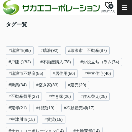
0
お気に入り
タグ一覧
#瑞浪市(95)
#瑞浪(92)
#瑞浪市 不動産(87)
#戸建て(82)
#不動産購入(78)
#お役立ちコラム(74)
#瑞浪市不動産(55)
#居住用(50)
#中古住宅(40)
#新築(34)
#空き家(33)
#建売(29)
#不動産費用(27)
#空き家(26)
#住み替え(25)
#売却(21)
#相続(19)
#不動産売却(17)
#中津川市(15)
#賃貸(15)
#サカエコーポレーション(14)
#土地売却(14)