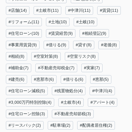
#店舗(14)
#土岐市(11)
#中津川(11)
#賃貸(11)
#リフォーム(11)
#土地(10)
#土岐(10)
#住宅ローン(10)
#賃貸経営(9)
#相続登記(9)
#事業用賃貸(9)
#借りる(9)
#貸す(8)
#老後(8)
#相続(8)
#空室対策(8)
#空室リスク(8)
#補助金(7)
#不動産売却税金(7)
#実家(7)
#建売(6)
#恵那市(6)
#借りる(6)
#恵那(5)
#住宅ローン減税(5)
#残置物処分(4)
#中津川(4)
#3,000万円特別控除(4)
#土岐市(4)
#アパート(4)
#住宅ローン控除(3)
#不動産売却節税(3)
#リースバック(2)
#駐車場(2)
#配偶者居住権(2)