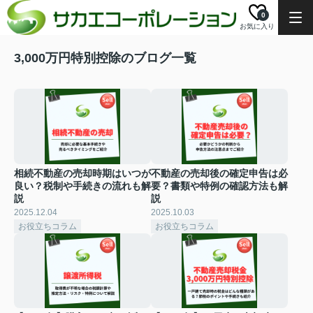
0
お気に入り
3,000万円特別控除のブログ一覧
相続不動産の売却時期はいつが
不動産の売却後の確定申告は必
良い？税制や手続きの流れも解
要？書類や特例の確認方法も解
説
説
2025.12.04
2025.10.03
お役立ちコラム
お役立ちコラム