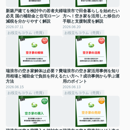
新築戸建てを検討中の若者夫婦
瑞浪市で田舎暮らしを始めたい
必見 国の補助金と住宅ローン
方へ！空き家を活用した移住の
減税を分かりやすく解説
手順と支援制度を解説
2026.07.11
2026.06.20
お役立ちコラム（売買）
お役立ちコラム（売買）
瑞浪市の空き家解体は必要？費
瑞浪市の空き家活用事例を知り
用相場と補助金で負担を抑える
たい方へ？成功事例から学ぶ運
方法
用のポイント
2026.06.15
2026.06.13
お役立ちコラム（売買）
お役立ちコラム（売買）