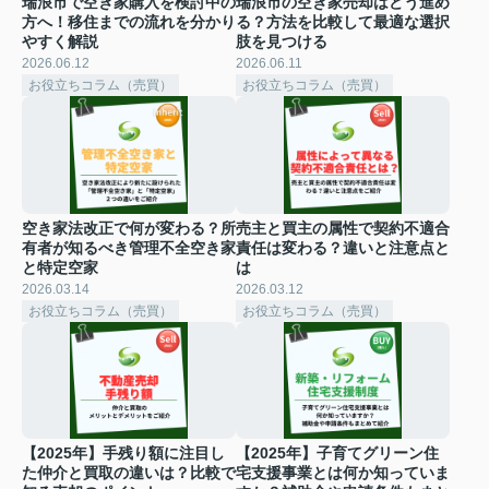
瑞浪市で空き家購入を検討中の
瑞浪市の空き家売却はどう進め
方へ！移住までの流れを分かり
る？方法を比較して最適な選択
やすく解説
肢を見つける
2026.06.12
2026.06.11
お役立ちコラム（売買）
お役立ちコラム（売買）
空き家法改正で何が変わる？所
売主と買主の属性で契約不適合
有者が知るべき管理不全空き家
責任は変わる？違いと注意点と
と特定空家
は
2026.03.14
2026.03.12
お役立ちコラム（売買）
お役立ちコラム（売買）
【2025年】手残り額に注目し
【2025年】子育てグリーン住
た仲介と買取の違いは？比較で
宅支援事業とは何か知っていま