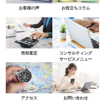
詳細はこちら
お客様の声
お役立ちコラム
2026.06.12
物件情報
新規物件情報
★瑞浪市稲津町★
事業用店舗・事務所と事業用地で募集開始と
なりました
詳細はこちら
売却査定
コンサルティング
サービスメニュー
アクセス
お問い合わせ