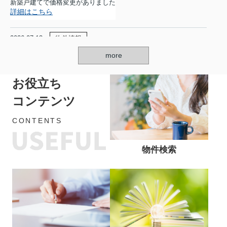
新築戸建てで価格変更がありました
詳細はこちら
2026.07.13
物件情報
新規物件情報
more
★瑞浪市薬師★
新築戸建で募集開始となりました
お役立ち
詳細はこちら
コンテンツ
2026.07.13
物件情報
CONTENTS
価格改定情報
★瑞浪市益見町★
新築戸建てで価格変更がありました
物件検索
詳細はこちら
2026.07.03
物件情報
新規物件情報
★瑞浪市小田町★
中古戸建で募集開始となりました