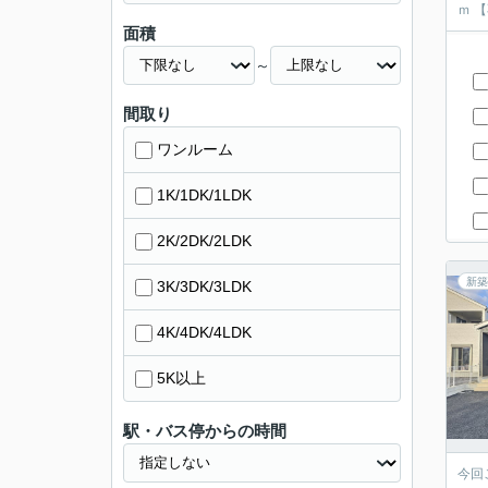
ｍ
面積
～
間取り
ワンルーム
1K/1DK/1LDK
2K/2DK/2LDK
新築
3K/3DK/3LDK
4K/4DK/4LDK
5K以上
駅・バス停からの時間
今回