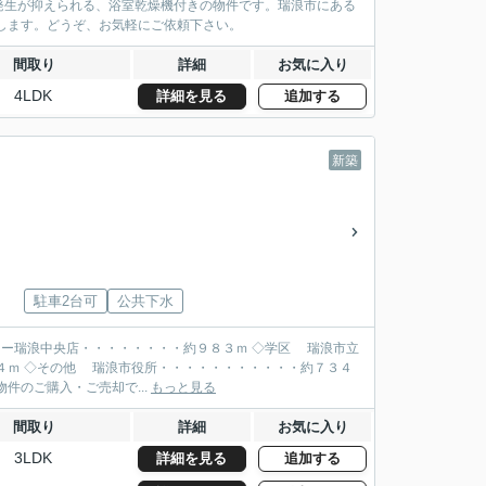
発生が抑えられる、浴室乾燥機付きの物件です。瑞浪市にある
します。どうぞ、お気軽にご依頼下さい。
間取り
詳細
お気に入り
4LDK
詳細を見る
追加する
新築
駐車2台可
公共下水
ー瑞浪中央店・・・・・・・・約９８３ｍ ◇学区 瑞浪市立
４ｍ ◇その他 瑞浪市役所・・・・・・・・・・・約７３４
相談承ります♪】 物件のご購入・ご売却で...
もっと見る
間取り
詳細
お気に入り
3LDK
詳細を見る
追加する