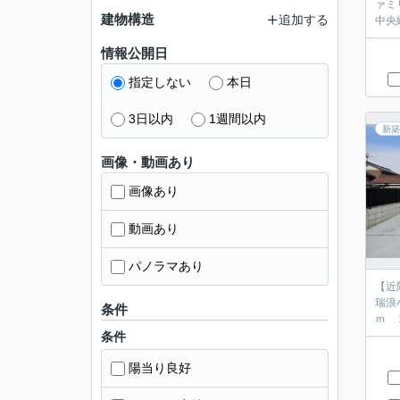
ァミ
建物構造
追加する
中央
情報公開日
指定しない
本日
3日以内
1週間以内
新築
画像・動画あり
画像あり
動画あり
パノラマあり
【近
瑞浪
条件
条件
陽当り良好