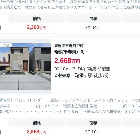
リーの方も快適に暮らすことができます。湿気を除去できるためカビや雑菌などの
線瑞浪周辺で、健やかに暮らせる戸建てをサカエコーポレーション 本店がご提供致
価格
面積
2,390
92.34㎡
万円
一戸建
瑞浪市
寺河戸町
瑞浪市寺河戸町
2,668
万円
90.10㎡ (3LDK) /新築 /2階建
中央線
「
瑞浪
」駅 徒歩7分
隣情報】 ◇ショッピング 瑞浪ショッピングセンターメイト・約７５０ｍ バロ
小学校・・・・・・・約１２９９ｍ 瑞浪市立瑞浪中学校・・・・・・・約１３０
ｍ 瑞浪駅・・・・・・・・・・・・・約５１３ｍ 【不動産のお悩み
価格
面積
2,668
90.10㎡
万円