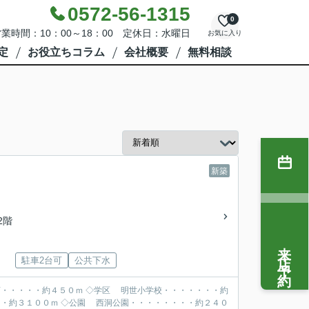
0572-56-1315
0
業時間：10：00～18：00 定休日：水曜日
お気に入り
定
お役立ちコラム
会社概要
無料相談
新築
/2階
来店予約
駐車2台可
公共下水
・・・・・約４５０ｍ ◇学区 明世小学校・・・・・・・約
・約３１００ｍ ◇公園 西洞公園・・・・・・・・約２４０