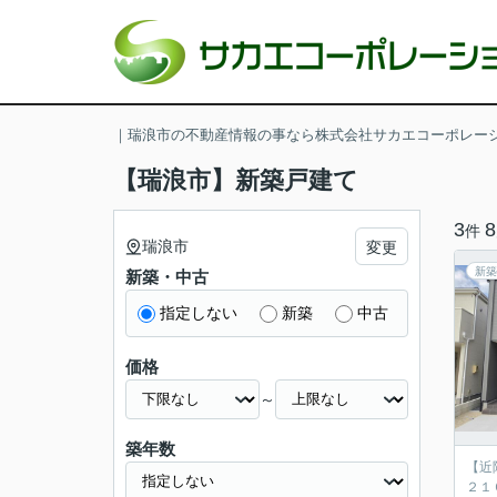
｜瑞浪市の不動産情報の事なら株式会社サカエコーポレー
【瑞浪市】新築戸建て
3
8
件
瑞浪市
変更
新築
新築・中古
指定しない
新築
中古
価格
～
築年数
【近
２１