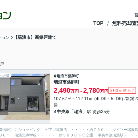
営
TOP
無料売却査
【瑞浪市】新築戸建て
ション
戸
一戸建
瑞浪市
薬師町
瑞浪市薬師町
2,490
2,780
8月3日 値下げ
万円～
万円
107.67㎡～112.11㎡ (4LDK～5LDK) /新築 
建
中央線
「
瑞浪
」駅 徒歩35分
隣情報】 ◇ショッピング ピアゴ瑞浪店・・・・・・約７５０ｍ ダイソー瑞浪店
００ｍ 瑞浪北中学校・・・・・・約３９００ｍ ◇交通 中央本線瑞浪駅・・・・