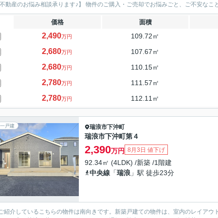
 【不動産のお悩み相談承ります♪】 物件のご購入・ご売却でお悩みごと、ご不安なこと
価格
面積
2,490
109.72㎡
万円
2,680
107.67㎡
万円
2,680
110.15㎡
万円
2,780
111.57㎡
万円
2,780
112.11㎡
万円
一戸建
瑞浪市
下沖町
瑞浪市下沖町第４
2,390
8月3日 値下げ
万円
92.34㎡ (4LDK) /新築 /1階建
中央線
「
瑞浪
」駅 徒歩23分
ご紹介しているこちらの物件は南向きです。新築戸建ての物件は、室内のレイアウト