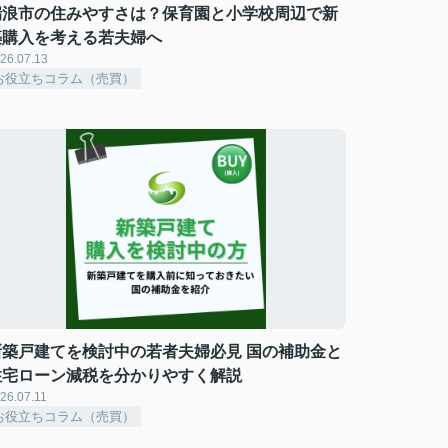
瑞浪市の住みやすさは？保育園と小学校周辺で新
築購入を考える若夫婦へ
26.07.13
お役立ちコラム（売買）
新築戸建てを検討中の若者夫婦必見 国の補助金と
住宅ローン減税を分かりやすく解説
26.07.11
お役立ちコラム（売買）