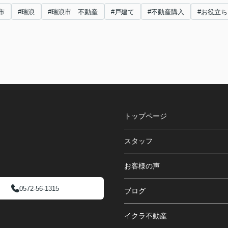
市
#瑞浪
#瑞浪市 不動産
#戸建て
#不動産購入
#お役立
トップページ
スタッフ
お客様の声
0572-56-1315
ブログ
イクラ不動産