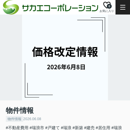
0
お気に入り
物件情報
物件情報
2026.06.08
#不動産費用
#瑞浪市
#戸建て
#瑞浪
#新築
#建売
#居住用
#瑞浪