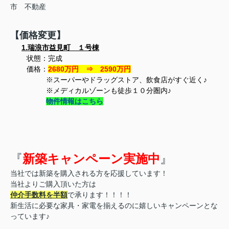
市 不動産
【価格変更】
1.
瑞浪市益見町
１号棟
状態：完成
価格：
2680万円 ⇒ 2590万円
※スーパーやドラッグストア、飲食店がすぐ近く♪
※メディカルゾーンも徒歩１０分圏内♪
物件情報はこちら
『
新築キャンペーン実施中
』
当社では新築を購入される方を応援しています！
当社よりご購入頂いた方は
仲介手数料を半額
で承ります！！！！
新生活に必要な家具・家電を揃えるのに嬉しいキャンペーンとな
っています♪