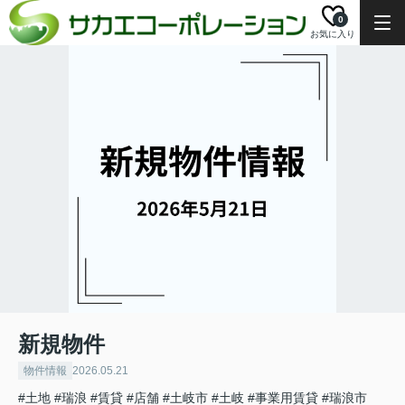
0
お気に入り
新規物件
物件情報
2026.05.21
#土地
#瑞浪
#賃貸
#店舗
#土岐市
#土岐
#事業用賃貸
#瑞浪市