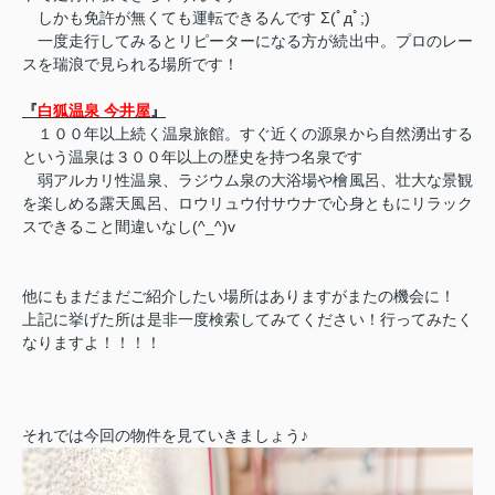
しかも免許が無くても運転できるんです
Σ(ﾟдﾟ;)
一度走行してみるとリピーターになる方が続出中。プロのレー
スを瑞浪で見られる場所です！
『
白狐温泉 今井屋
』
１００年以上続く温泉旅館。すぐ近くの源泉から自然湧出する
という温泉は３００年以上の歴史を持つ名泉です
弱アルカリ性温泉、ラジウム泉の大浴場や檜風呂、壮大な景観
を楽しめる露天風呂、ロウリュウ付サウナで心身ともにリラック
スできること間違いなし(^_^)v
他にもまだまだご紹介したい場所はありますがまたの機会に！
上記に挙げた所は是非一度検索してみてください！行ってみたく
なりますよ！！！！
それでは今回の物件を見ていきましょう
♪