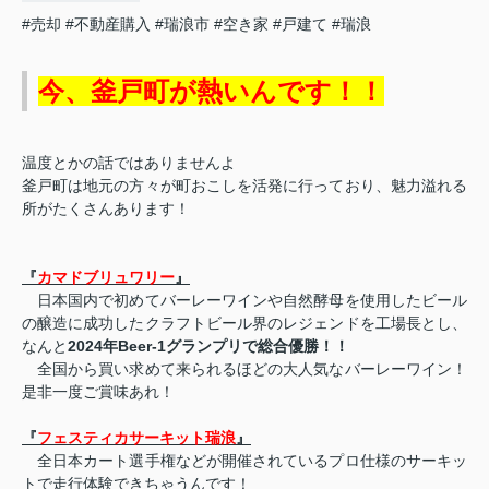
#売却
#不動産購入
#瑞浪市
#空き家
#戸建て
#瑞浪
今、釜戸町が熱いんです！！
温度とかの話ではありませんよ
釜戸町は地元の方々が町おこしを活発に行っており、魅力溢れる
所がたくさんあります！
『
カマドブリュワリー
』
日本国内で初めてバーレーワインや自然酵母を使用したビール
の醸造に成功したクラフトビール界のレジェンドを工場長とし、
なんと
2024
年
Beer-1
グランプリで総合優勝！！
全国から買い求めて来られるほどの大人気なバーレーワイン！
是非一度ご賞味あれ！
『
フェスティカサーキット瑞浪
』
全日本カート選手権などが開催されているプロ仕様のサーキッ
トで走行体験できちゃうんです！