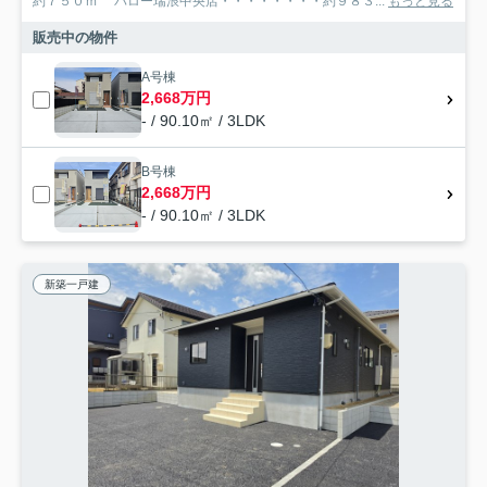
約７５０ｍ バロー瑞浪中央店・・・・・・・・約９８３...
もっと見る
販売中の物件
A号棟
2,668万円
- / 90.10㎡ / 3LDK
B号棟
2,668万円
- / 90.10㎡ / 3LDK
新築一戸建