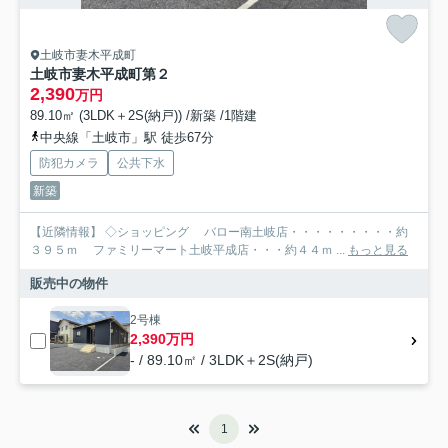
土岐市妻木平成町
土岐市妻木平成町第２
2,390
万円
89.10㎡ (3LDK＋2S(納戸)) /新築 /1階建
中央線「土岐市」駅 徒歩67分
防犯カメラ
公共下水
新築
【近隣情報】 ◇ショッピング バロー南土岐店・・・・・・・・・約
３９５ｍ ファミリーマート土岐平成店・・・約４４ｍ ...
もっと見る
販売中の物件
2号棟
2,390万円
- / 89.10㎡ / 3LDK＋2S(納戸)
1