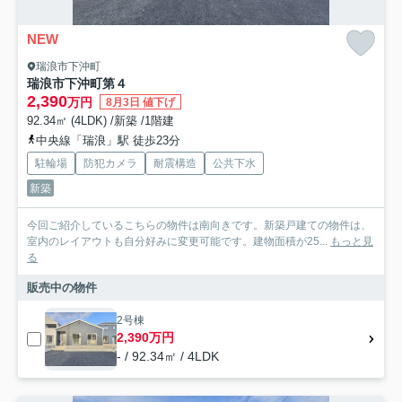
NEW
瑞浪市下沖町
瑞浪市下沖町第４
2,390
万円
8月3日 値下げ
92.34㎡ (4LDK) /新築 /1階建
中央線「瑞浪」駅 徒歩23分
駐輪場
防犯カメラ
耐震構造
公共下水
新築
今回ご紹介しているこちらの物件は南向きです。新築戸建ての物件は、
室内のレイアウトも自分好みに変更可能です。建物面積が25...
もっと見
る
販売中の物件
2号棟
2,390万円
- / 92.34㎡ / 4LDK