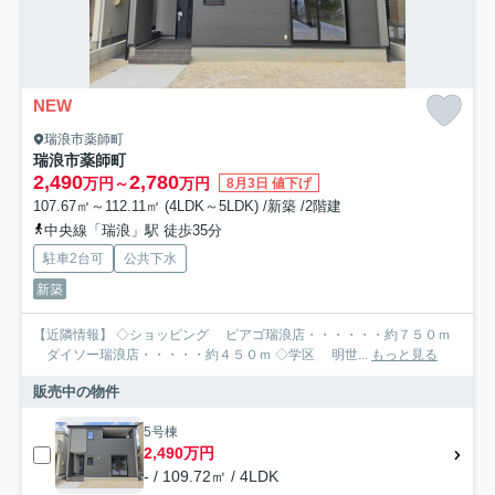
NEW
瑞浪市薬師町
瑞浪市薬師町
2,490
2,780
万円～
万円
8月3日 値下げ
107.67㎡～112.11㎡ (4LDK～5LDK) /新築 /2階建
中央線「瑞浪」駅 徒歩35分
駐車2台可
公共下水
新築
【近隣情報】 ◇ショッピング ピアゴ瑞浪店・・・・・・約７５０ｍ
ダイソー瑞浪店・・・・・約４５０ｍ ◇学区 明世...
もっと見る
販売中の物件
5号棟
2,490万円
- / 109.72㎡ / 4LDK