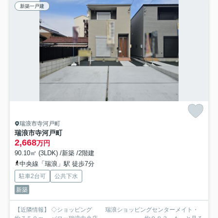
新築一戸建
瑞浪市寺河戸町
瑞浪市寺河戸町
2,668
万円
90.10㎡ (3LDK) /新築 /2階建
中央線「瑞浪」駅 徒歩7分
駐車2台可
公共下水
新築
【近隣情報】 ◇ショッピング 瑞浪ショッピングセンターメイト・