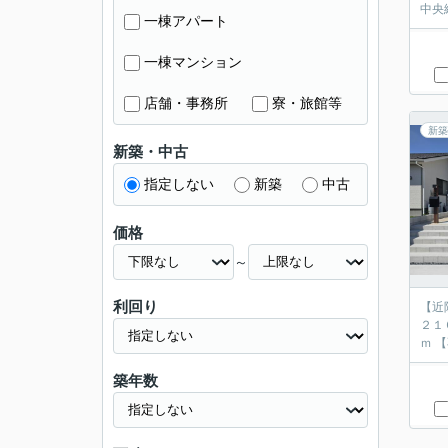
中央
一棟アパート
一棟マンション
店舗・事務所
寮・旅館等
新築
新築・中古
指定しない
新築
中古
価格
～
利回り
【近
２１
ｍ
築年数