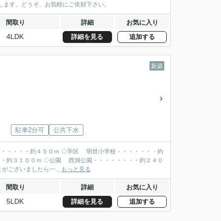
します。どうぞ、お気軽にご依頼下さい。
間取り
詳細
お気に入り
4LDK
詳細を見る
追加する
新築
駐車2台可
公共下水
・・・・・約４５０ｍ ◇学区 明世小学校・・・・・・・約
・約３１００ｍ ◇公園 西洞公園・・・・・・・・約２４０
がございましたら一...
もっと見る
間取り
詳細
お気に入り
5LDK
詳細を見る
追加する