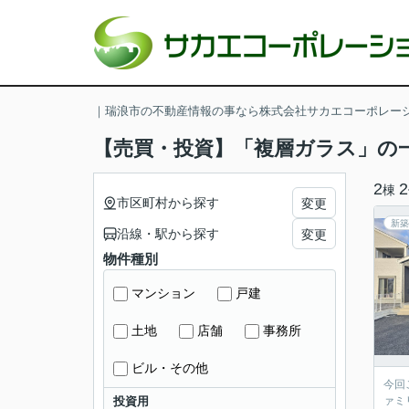
｜瑞浪市の不動産情報の事なら株式会社サカエコーポレー
【売買・投資】「複層ガラス」の
2
2
棟
市区町村から探す
変更
新築
沿線・駅から探す
変更
物件種別
マンション
戸建
土地
店舗
事務所
ビル・その他
今回
投資用
ァミ