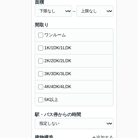
面積
～
間取り
ワンルーム
1K/1DK/1LDK
2K/2DK/2LDK
3K/3DK/3LDK
4K/4DK/4LDK
5K以上
駅・バス停からの時間
建物構造
追加する