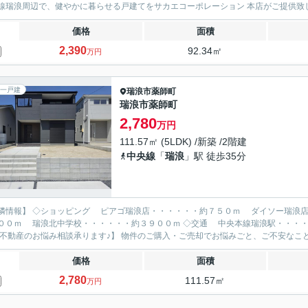
線瑞浪周辺で、健やかに暮らせる戸建てをサカエコーポレーション 本店がご提供致
価格
面積
2,390
92.34㎡
万円
一戸建
瑞浪市
薬師町
瑞浪市薬師町
2,780
万円
111.57㎡ (5LDK) /新築 /2階建
中央線
「
瑞浪
」駅 徒歩35分
隣情報】 ◇ショッピング ピアゴ瑞浪店・・・・・・約７５０ｍ ダイソー瑞浪店
００ｍ 瑞浪北中学校・・・・・・約３９００ｍ ◇交通 中央本線瑞浪駅・・・・
 【不動産のお悩み相談承ります♪】 物件のご購入・ご売却でお悩みごと、ご不安なこと
価格
面積
2,780
111.57㎡
万円