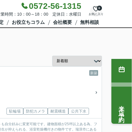
0572-56-1315
0
業時間：10：00～18：00 定休日：水曜日
お気に入り
定
お役立ちコラム
会社概要
無料相談
新築
来店予約
駐輪場
防犯カメラ
耐震構造
公共下水
も自分好みに変更可能です。建物面積が25坪以上ある為、フ
発生が抑えられる、浴室乾燥機付きの物件です。瑞浪市にある