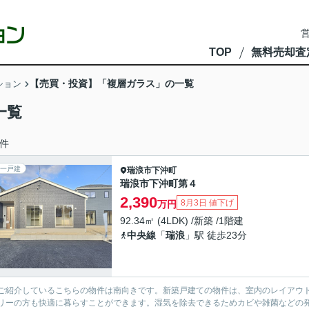
営
TOP
無料売却査
【売買・投資】「複層ガラス」の一覧
ション
一覧
件
一戸建
瑞浪市
下沖町
瑞浪市下沖町第４
2,390
8月3日 値下げ
万円
92.34㎡ (4LDK) /新築 /1階建
中央線
「
瑞浪
」駅 徒歩23分
ご紹介しているこちらの物件は南向きです。新築戸建ての物件は、室内のレイアウト
リーの方も快適に暮らすことができます。湿気を除去できるためカビや雑菌などの