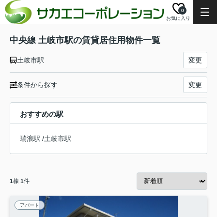
0
お気に入り
中央線 土岐市駅の賃貸居住用物件一覧
土岐市駅
変更
条件から探す
変更
おすすめの駅
瑞浪駅
/
土岐市駅
1
棟
1
件
アパート