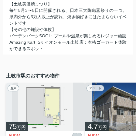
【土岐美濃焼まつり】
毎年5月3〜5日に開催される、日本三大陶磁器祭りの一つ。
県内外から3万人以上が訪れ、焼き物好きにはたまらないイベ
ントです
【その他の施設や体験】
バーデンパークSOGI：プールや温泉が楽しめるレジャー施設
Amazing Kart ISK イオンモール土岐店：本格ゴーカート体験
ができるスポット
土岐市駅のおすすめ物件
倉庫
アパート
75
4.7
万円
万円
NEW
NEW