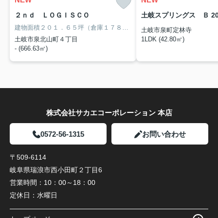
２ｎｄ ＬＯＧＩＳＣＯ
土岐スプリングス Ｂ 20
建物面積２０１．６５坪（倉庫１７８．５９坪、事務所２３．０５坪）！敷地面積５９２坪と広々。インターチェンジからのアクセスも良く、物流倉庫として最適です。
土岐市泉町定林寺
土岐市泉北山町４丁目
1LDK (42.80㎡)
- (666.63㎡)
株式会社サカエコーポレーション 本店
0572-56-1315
お問い合わせ
〒509-6114
岐阜県瑞浪市西小田町２丁目6
営業時間：
10：00～18：00
定休日：
水曜日