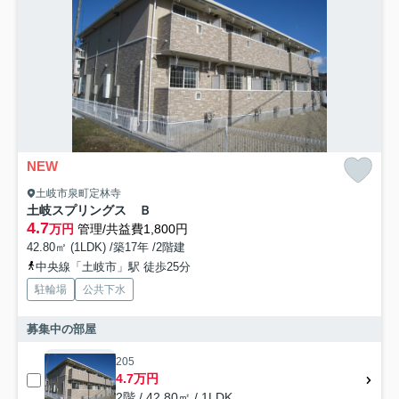
NEW
土岐市泉町定林寺
土岐スプリングス Ｂ
4.7
万円
管理/共益費1,800円
42.80㎡ (1LDK) /築17年 /2階建
中央線「土岐市」駅 徒歩25分
駐輪場
公共下水
募集中の部屋
205
4.7万円
2階 / 42.80㎡ / 1LDK