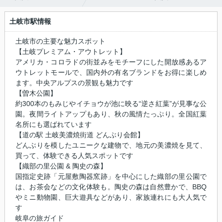
土岐市駅情報
土岐市の主要な魅力スポット
【土岐プレミアム・アウトレット】
アメリカ・コロラドの街並みをモチーフにした開放感あるア
ウトレットモールで、国内外の有名ブランドをお得に楽しめ
ます。中央アルプスの景観も魅力です
【曽木公園】
約300本のもみじやイチョウが池に映る“逆さ紅葉”が見事な公
園。夜間ライトアップもあり、秋の風情たっぷり。全国紅葉
名所にも選ばれています
【道の駅 土岐美濃焼街道 どんぶり会館】
どんぶりを模したユニークな建物で、地元の美濃焼を見て、
買って、体験できる人気スポットです
【織部の里公園 & 陶史の森】
国指定史跡「元屋敷陶器窯跡」を中心にした織部の里公園で
は、お茶会などの文化体験も。陶史の森は自然豊かで、BBQ
やミニ動物園、巨大遊具などがあり、家族連れにも大人気で
す
岐阜の旅ガイド