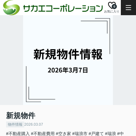
0
お気に入り
新規物件
物件情報
2026.03.07
#不動産購入
#不動産費用
#空き家
#瑞浪市
#戸建て
#瑞浪
#中