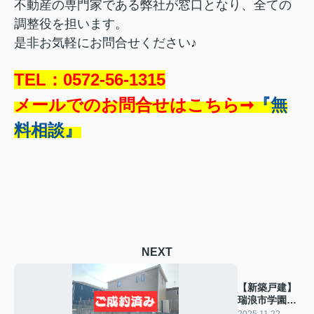
不動産の専門家である弊社が窓口となり、全ての
調整役を担います。
是非お気軽にお問合せください♪
TEL：0572-56-1315
メールでのお問合せはこちら➞
『無
料相談』
NEXT
【新築戸建】
瑞浪市学園台
（瑞浪 不動