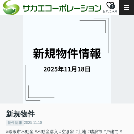
0
お気に入り
新規物件
物件情報
2025.11.18
#瑞浪市不動産
#不動産購入
#空き家
#土地
#瑞浪市
#戸建て
#