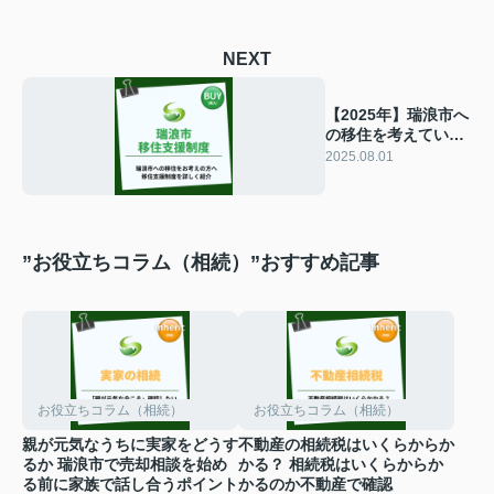
NEXT
【2025年】瑞浪市へ
の移住を考えていま
すか 瑞浪市の支援制
2025.08.01
度を詳しく紹介
”お役立ちコラム（相続）”おすすめ記事
お役立ちコラム（相続）
お役立ちコラム（相続）
親が元気なうちに実家をどうす
不動産の相続税はいくらからか
るか 瑞浪市で売却相談を始め
かる？ 相続税はいくらからか
る前に家族で話し合うポイント
かるのか不動産で確認