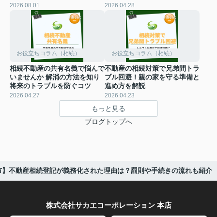
2026.08.01
2026.04.28
お役立ちコラム（相続）
お役立ちコラム（相続）
相続不動産の共有名義で悩んで
不動産の相続対策で兄弟間トラ
いませんか 解消の方法を知り
ブル回避！親の家を守る準備と
将来のトラブルを防ぐコツ
進め方を解説
2026.04.27
2026.04.23
もっと見る
ブログトップへ
浪市】不動産相続登記が義務化された理由は？罰則や手続きの流れも紹介
株式会社サカエコーポレーション 本店