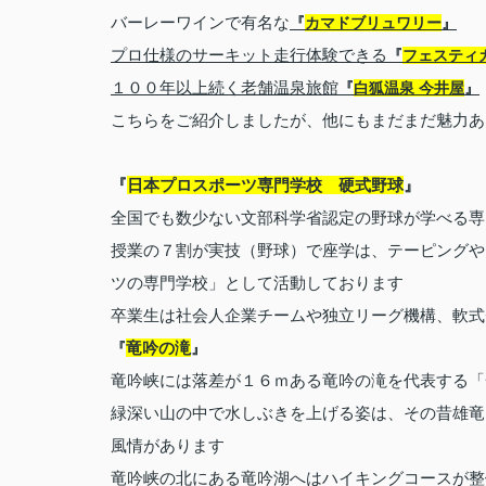
バーレーワインで有名な
『
カマドブリュワリー
』
プロ仕様のサーキット走行体験できる
『
フェスティ
１００年以上続く老舗温泉旅館
『
白狐温泉 今井屋
』
こちらをご紹介しましたが、他にもまだまだ魅力あ
『
日本プロスポーツ専門学校 硬式野球
』
全国でも数少ない文部科学省認定の野球が学べる専
授業の７割が実技（野球）で座学は、テーピングや
ツの専門学校」として活動しております
卒業生は社会人企業チームや独立リーグ機構、軟式
竜吟の滝
『
』
竜吟峡には落差が１６ｍある竜吟の滝を代表する「
緑深い山の中で水しぶきを上げる姿は、その昔雄竜
風情があります
竜吟峡の北にある竜吟湖へはハイキングコースが整