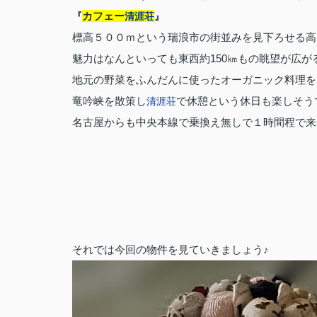
カフェー
『
清涯荘
』
標高５００ｍという瑞浪市の街並みを見下ろせる高
魅力はなんといっても東西約
150
㎞もの眺望が広が
地元の野菜をふんだんに使ったオーガニック料理を
竜吟峡を散策し
で休憩という休日も楽しそう
清涯荘
名古屋からも中央本線で乗換え無しで１時間程で来
それでは今回の物件を見ていきましょう
♪