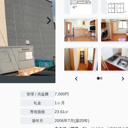
7,000円
管理 / 共益費
1ヶ月
礼金
23.61㎡
専有面積
2006年7月(築20年)
築年月