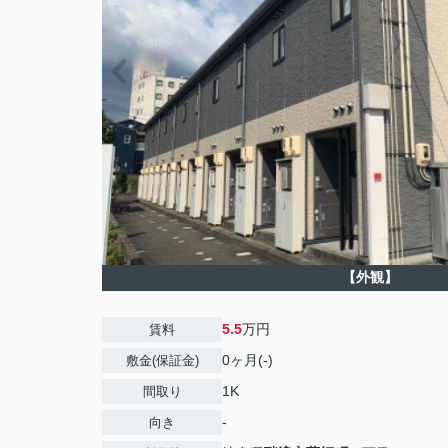
【外観】
5.5
万円
賃料
0ヶ月(-)
敷金(保証金)
1K
間取り
-
向き