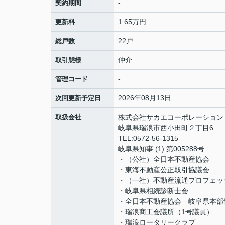
-
契約期間
1.65万円
更新料
22戸
総戸数
仲介
取引態様
-
管理コード
2026年08月13日
次回更新予定日
取扱会社
株式会社サカエコーポレーション
岐阜県瑞浪市西小田町２丁目6
TEL:0572-56-1315
岐阜県知事 (1) 第005288号
・（公社）全日本不動産協会
・東海不動産公正取引協議会
・（一社）不動産流通プロフェッ
・岐阜県相続診断士会
・全日本不動産協会 岐阜県本部
・瑞浪商工会議所（1号議員）
・瑞浪ロータリークラブ