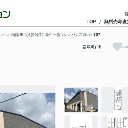
営
TOP
無料売却査
レオパレス西山
107
ション
瑞浪市の賃貸居住用物件一覧
印刷する
お気