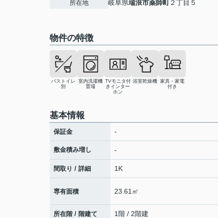
岐阜県
瑞浪市
薬師町
２丁目５
所在地
物件の特徴
バストイレ
室内洗濯機
TVモニタ付
浴室乾燥機
家具・家電
別
置場
きインター
付き
ホン
基本情報
-
保証金
敷金積み増し
-
1K
間取り / 詳細
23.61㎡
専有面積
1階 / 2階建
所在階 / 階建て