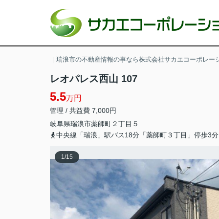
｜瑞浪市の不動産情報の事なら株式会社サカエコーポレー
レオパレス西山 107
5.5
万円
管理 / 共益費 7,000円
岐阜県
瑞浪市
薬師町
２丁目５
中央線「瑞浪」駅バス18分「薬師町３丁目」停歩3分
1
/
15