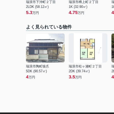
瑞浪市下沖町２丁目
瑞浪市樽上町２丁目
2LDK (58.12㎡)
1K (32.90㎡)
1
5.3
4.75
4
万円
万円
よく見られている物件
瑞浪市陶町猿爪
瑞浪市松ヶ瀬町２丁目
5DK (90.57㎡)
2DK (39.74㎡)
2
4
3.5
4
万円
万円