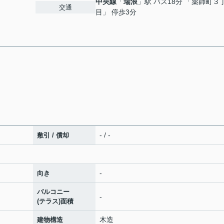
中央線
「
瑞浪
」駅 バス18分 「薬師町３
交通
目」 停歩3分
- / -
敷引 / 償却
-
向き
バルコニー
-
(テラス)面積
木造
建物構造