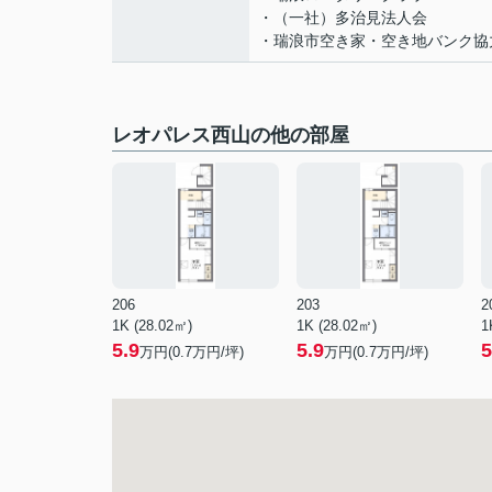
・（一社）多治見法人会
・瑞浪市空き家・空き地バンク協
レオパレス西山の他の部屋
206
203
2
1K (28.02㎡)
1K (28.02㎡)
1
5.9
5.9
5
万円(
0.7
万円/坪)
万円(
0.7
万円/坪)