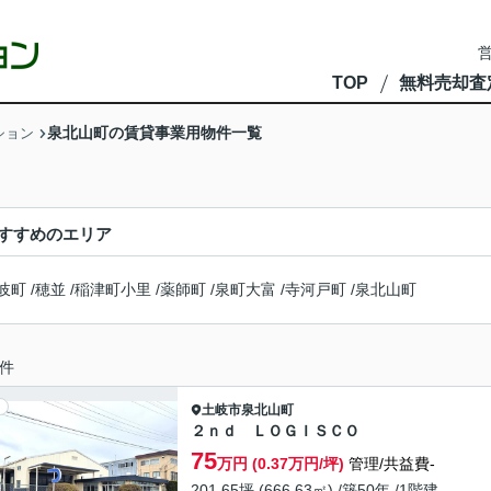
営
TOP
無料売却査
泉北山町の賃貸事業用物件一覧
ション
すすめのエリア
岐町
/
穂並
/
稲津町小里
/
薬師町
/
泉町大富
/
寺河戸町
/
泉北山町
件
土岐市
泉北山町
２ｎｄ ＬＯＧＩＳＣＯ
75
万円 (0.37万円/坪)
管理/共益費-
201.65坪 (666.63㎡) /築50年 /1階建