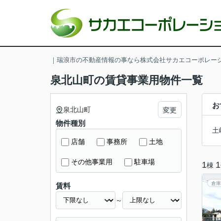
｜瑞浪市の不動産情報の事なら株式会社サカエコーポレー
泉北山町の賃貸事業用物件一覧
お
泉北山町
変更
物件種別
土
店舗
事務所
土地
その他事業用
駐車場
1
1
棟
倉庫
賃料
～