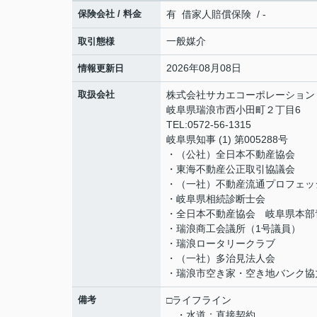
保険会社 / 料金
有 借家人賠償保険 / -
一般媒介
取引態様
2026年08月08日
情報更新日
取扱会社
株式会社サカエコーポレーション
岐阜県瑞浪市西小田町２丁目6
TEL:0572-56-1315
岐阜県知事 (1) 第005288号
・（公社）全日本不動産協会
・東海不動産公正取引協議会
・（一社）不動産流通プロフェッ
・岐阜県相続診断士会
・全日本不動産協会 岐阜県本部
・瑞浪商工会議所（1号議員）
・瑞浪ロータリークラブ
・（一社）多治見法人会
・瑞浪市空き家・空き地バンク協
備考
□ライフライン
・水道：直接契約