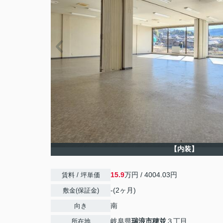
【内装】
15.9
万円 / 4004.03円
賃料 / 坪単価
-(2ヶ月)
敷金(保証金)
南
向き
岐阜県
瑞浪市
穂並
３丁目
所在地