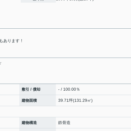
もあります！
ド
- / 100.00％
敷引 / 償却
39.71坪(131.29㎡)
建物面積
鉄骨造
建物構造