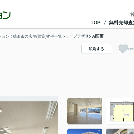
営
TOP
無料売却査
ユープラザⅡ
A区画
ション
瑞浪市の店舗(賃貸)物件一覧
印刷する
お気