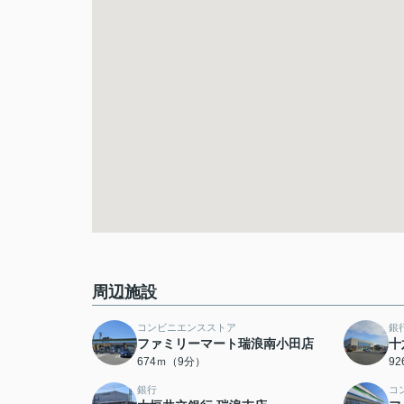
周辺施設
コンビニエンスストア
銀
ファミリーマート瑞浪南小田店
十
674ｍ（9分）
9
銀行
コ