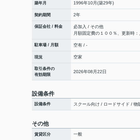
1996年10月(築29年)
築年月
2年
契約期間
保証会社 / 料金
必加入 / その他
月額固定費の１００％、更新時：
駐車場 / 月額
空有 / -
空家
現況
取引条件の
2026年08月22日
有効期限
設備条件
設備条件
スクール向け / ロードサイド / 物販
その他
一般
賃貸区分