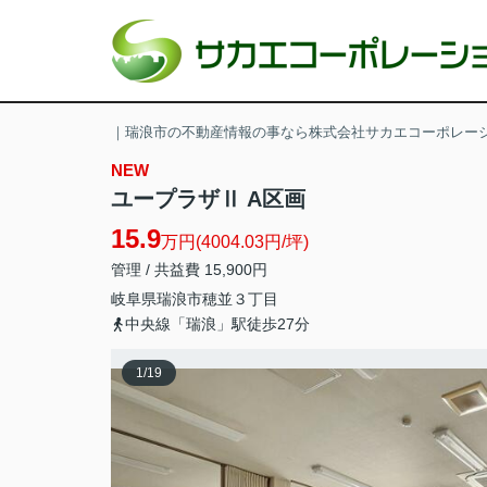
｜瑞浪市の不動産情報の事なら株式会社サカエコーポレー
NEW
ユープラザⅡ A区画
15.9
万円(4004.03円/坪)
管理 / 共益費 15,900円
岐阜県
瑞浪市
穂並
３丁目
中央線「瑞浪」駅徒歩27分
1
/
19