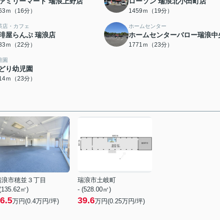
ァミリーマート 瑞浪上野店
ローソン 瑞浪北小田町店
263ｍ（16分）
1459ｍ（19分）
茶店・カフェ
ホームセンター
琲屋らんぷ 瑞浪店
ホームセンターバロー瑞浪中
683ｍ（22分）
1771ｍ（23分）
稚園
どり幼児園
814ｍ（23分）
瑞浪市穂並３丁目
瑞浪市土岐町
 (135.62㎡)
- (528.00㎡)
6.5
39.6
万円(
0.4
万円/坪)
万円(
0.25
万円/坪)