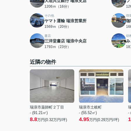
大垣共立銀行 瑞浪支店
フ
1206ｍ（16分）
1
その他
喫
ヤマト運輸 瑞浪営業所
珈
1569ｍ（20分）
1
書店
幼
三洋堂書店 瑞浪中央店
み
1793ｍ（23分）
1
近隣の物件
瑞浪市薬師町２丁目
瑞浪市土岐町
- (91.21㎡)
- (55.52㎡)
-
8.8
4.95
1
万円(
0.32
万円/坪)
万円(
0.29
万円/坪)