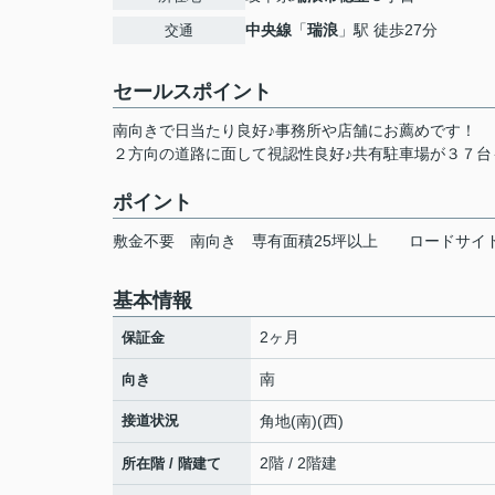
中央線
「
瑞浪
」駅 徒歩27分
交通
セールスポイント
南向きで日当たり良好♪事務所や店舗にお薦めです！
２方向の道路に面して視認性良好♪共有駐車場が３７台
ポイント
敷金不要
南向き
専有面積25坪以上
ロードサイ
基本情報
2ヶ月
保証金
南
向き
接道状況
角地(南)(西)
2階 / 2階建
所在階 / 階建て