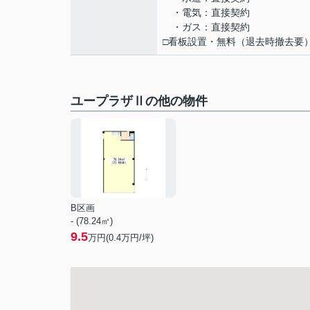
・電気：直接契約
・ガス：直接契約
□看板設置・無料（退去時撤去要
ユープラザⅡの他の物件
B区画
- (78.24㎡)
9.5
万円(
0.4
万円/坪)