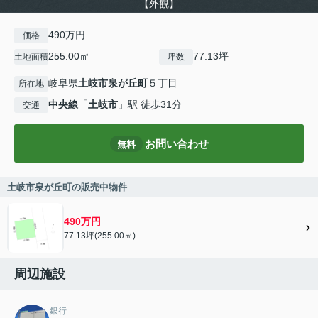
【外観】
490万円
価格
255.00㎡
77.13坪
土地面積
坪数
岐阜県
土岐市
泉が丘町
５丁目
所在地
中央線
「
土岐市
」駅 徒歩31分
交通
お問い合わせ
無料
土岐市泉が丘町の販売中物件
490万円
77.13坪(255.00㎡)
周辺施設
銀行