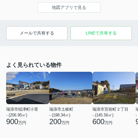
地図アプリで見る
メールで共有する
LINEで共有する
よく見られている物件
瑞浪市稲津町小里
瑞浪市土岐町
瑞浪市宮前町２丁目
- (206.95㎡)
- (198.34㎡)
- (145.56㎡)
-
900
200
600
万円
万円
万円