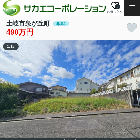
0
お気に入り
土岐市泉が丘町
募集1
490万円
1
/
12