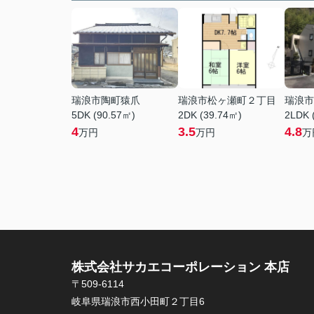
瑞浪市陶町猿爪
瑞浪市松ヶ瀬町２丁目
瑞浪市
5DK (90.57㎡)
2DK (39.74㎡)
2LDK 
4
3.5
4.8
万円
万円
万
株式会社サカエコーポレーション 本店
〒509-6114
岐阜県瑞浪市西小田町２丁目6