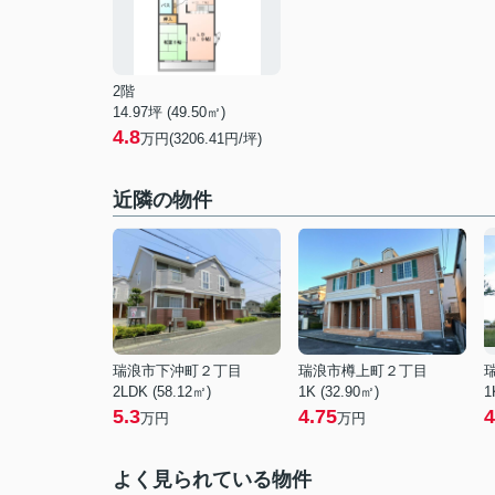
2階
14.97坪 (49.50㎡)
4.8
万円(3206.41円/坪)
近隣の物件
瑞浪市下沖町２丁目
瑞浪市樽上町２丁目
2LDK (58.12㎡)
1K (32.90㎡)
1
5.3
4.75
4
万円
万円
よく見られている物件