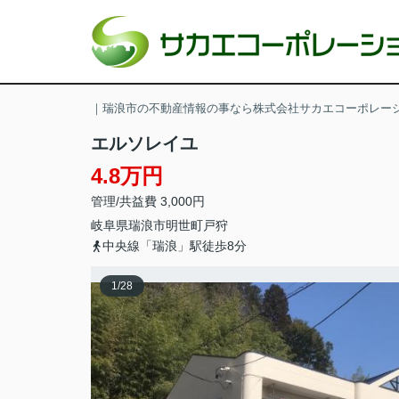
｜瑞浪市の不動産情報の事なら株式会社サカエコーポレー
エルソレイユ
4.8万円
管理/共益費 3,000円
岐阜県
瑞浪市
明世町戸狩
中央線「瑞浪」駅徒歩8分
1
/
28