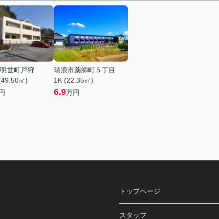
明世町戸狩
瑞浪市薬師町５丁目
(49.50㎡)
1K (22.35㎡)
6.9
円
万円
トップページ
スタッフ