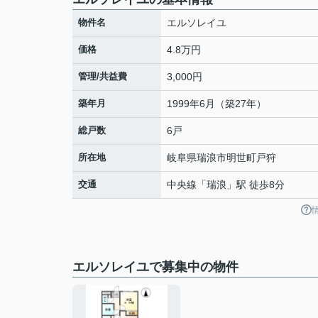
物件名
エルソレイユ
価格
4.8万円
管理/共益費
3,000円
築年月
1999年6月（築27年）
総戸数
6戸
所在地
岐阜県
瑞浪市
明世町戸狩
交通
中央線
「
瑞浪
」駅 徒歩8分
エルソレイユで募集中の物件