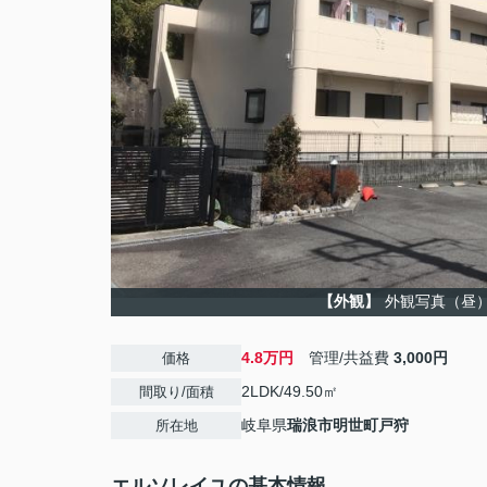
【外観】
外観写真（昼
4.8万円
管理/共益費
3,000円
価格
2LDK/49.50㎡
間取り/面積
岐阜県
瑞浪市
明世町戸狩
所在地
エルソレイユの基本情報