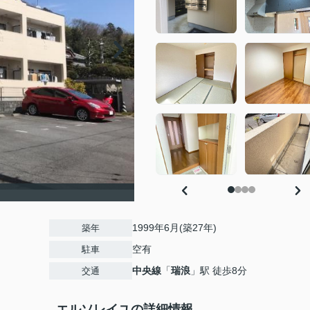
）
1999年6月(築27年)
築年
空有
駐車
中央線
「
瑞浪
」駅 徒歩8分
交通
エルソレイユの詳細情報